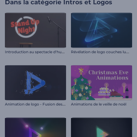
Dans la catégorie
Intros et Logos
I
ntroduction au spectacle d'humour
R
évélation de logo couches lumineuses
A
nimation de logo - Fusion des fragments
Animations de le veille de noël