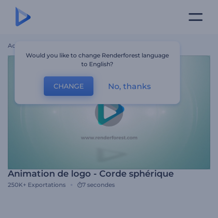
Accueil
Modèles
Animation De Logo - Corde Sphérique
Would you like to change Renderforest language
to English?
No, thanks
CHANGE
Animation de logo - Corde sphérique
250K+
Exportations
7 secondes