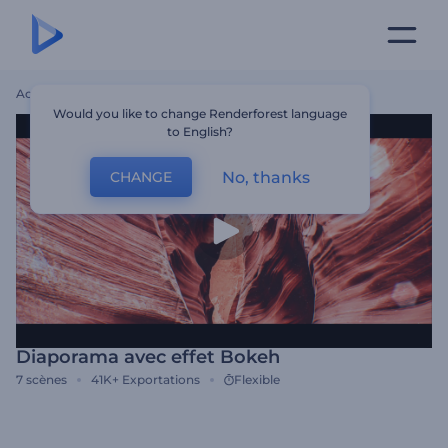
Accueil
Modèles
Diaporama Avec Effet Bokeh
Would you like to change Renderforest language
to English?
No, thanks
CHANGE
Diaporama avec effet Bokeh
7
scènes
41K+
Exportations
Flexible