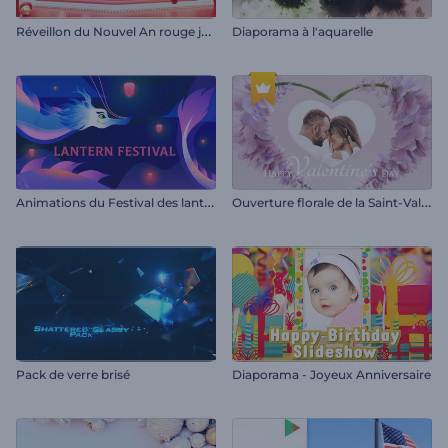
R
éveillon du Nouvel An rouge jovial
Diaporama à l'aquarelle
A
nimations du Festival des lanternes
O
uverture florale de la Saint-Valentin
Pack de verre brisé
Diaporama - Joyeux Anniversaire