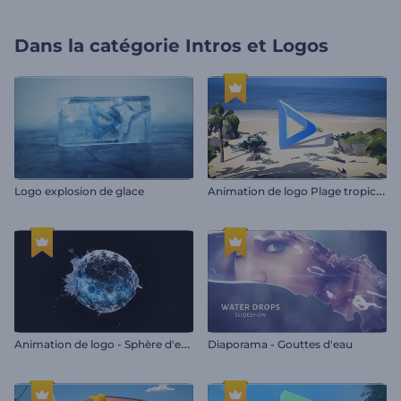
Dans la catégorie
Intros et Logos
A
nimation de logo Plage tropicale
Logo explosion de glace
A
nimation de logo - Sphère d'eau tourbillonnante
Diaporama - Gouttes d'eau