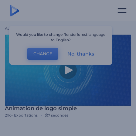
Accueil
Modèles
Animation De Logo Simple
Would you like to change Renderforest language
to English?
No, thanks
CHANGE
Animation de logo simple
21K+
Exportations
7 secondes