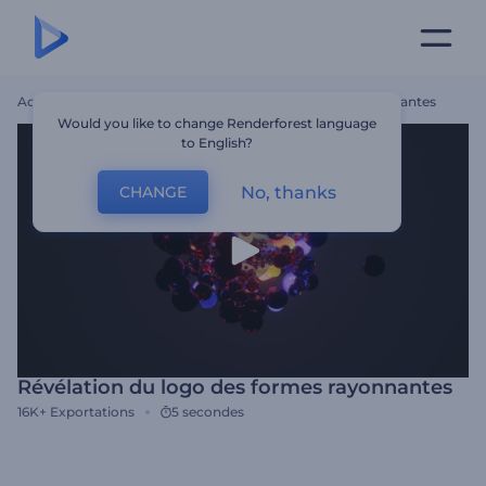
Accueil
Modèles
Révélation Du Logo Des Formes Rayonnantes
Would you like to change Renderforest language
to English?
No, thanks
CHANGE
Révélation du logo des formes rayonnantes
16K+
Exportations
5 secondes