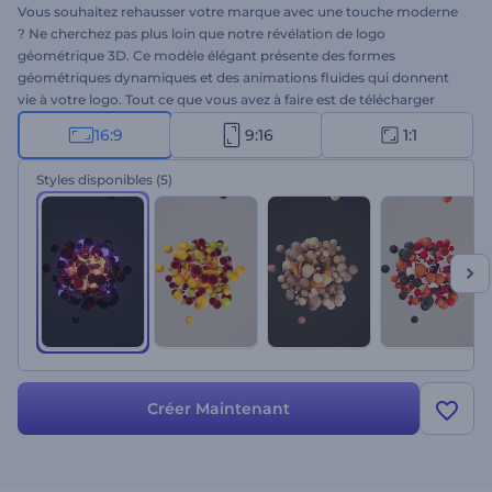
Vous souhaitez rehausser votre marque avec une touche moderne
? Ne cherchez pas plus loin que notre révélation de logo
géométrique 3D. Ce modèle élégant présente des formes
géométriques dynamiques et des animations fluides qui donnent
vie à votre logo. Tout ce que vous avez à faire est de télécharger
votre logo, de taper votre slogan et de choisir une musique de fond
16:9
9:16
1:1
pour une intro unique et mémorable. Idéal pour les promotions
d'entreprise et de services, les ouvertures de présentations
Styles disponibles
(5)
créatives, les intros ou sorties de chaînes, et bien plus encore. Créez
maintenant et impressionnez votre public !
Créer Maintenant