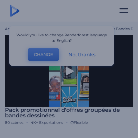
Accueil
Modèles
Pack Promotionnel D'offres Groupées De Bandes Des
Would you like to change Renderforest language
to English?
No, thanks
CHANGE
Pack promotionnel d'offres groupées de
bandes dessinées
80
scènes
4K+
Exportations
Flexible