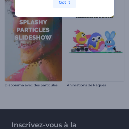
Got it
D
iaporama avec des particules éclaboussantes
Animations de Pâques
Inscrivez-vous à la