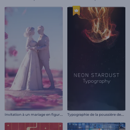
I
nvitation à un mariage en figurine
T
ypographie de la poussière des étoiles de néon