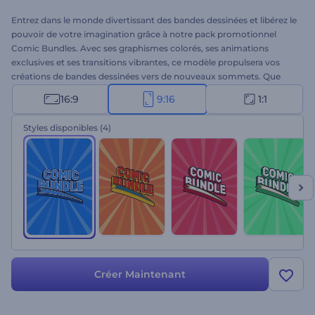
Entrez dans le monde divertissant des bandes dessinées et libérez le
pouvoir de votre imagination grâce à notre pack promotionnel
Comic Bundles. Avec ses graphismes colorés, ses animations
exclusives et ses transitions vibrantes, ce modèle propulsera vos
créations de bandes dessinées vers de nouveaux sommets. Que
vous soyez un conteur professionnel ou un nouveau venu
16:9
9:16
1:1
passionné, ce modèle convivial facilite la création de votre scénario
unique. Sélectionnez les scènes qui correspondent à vos idées,
Styles disponibles
(4)
tapez vos textes et finalisez votre vidéo avec une musique
entraînante et votre voix off. Suscitez l'intérêt de votre public et
faites en sorte qu'il attende avec impatience votre prochaine sortie
grâce à des promotions qui font le buzz. Essayez dès maintenant !
Créer Maintenant