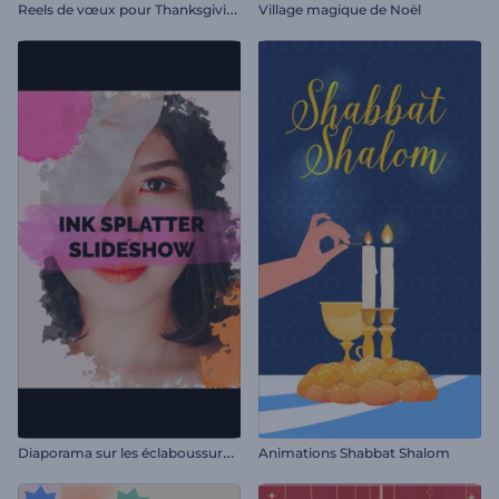
R
eels de vœux pour Thanksgiving
Village magique de Noël
D
iaporama sur les éclaboussures d'encre
Animations Shabbat Shalom