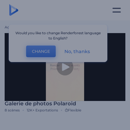
Accueil
Modèles
Galerie De Photos Polaroid
Would you like to change Renderforest language
to English?
No, thanks
CHANGE
Galerie de photos Polaroid
8
scènes
12K+
Exportations
Flexible