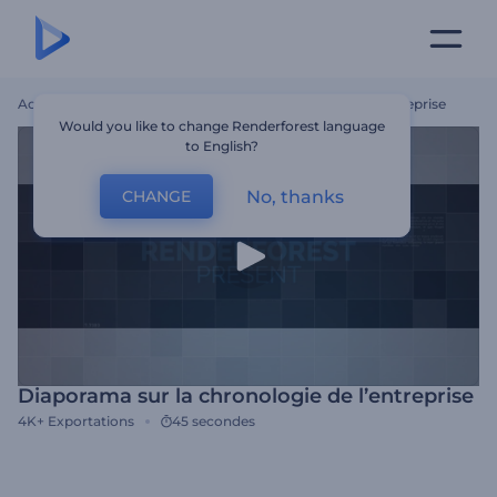
Accueil
Modèles
Diaporama Sur La Chronologie De L’entreprise
Would you like to change Renderforest language
to English?
No, thanks
CHANGE
Diaporama sur la chronologie de l’entreprise
4K+
Exportations
45 secondes