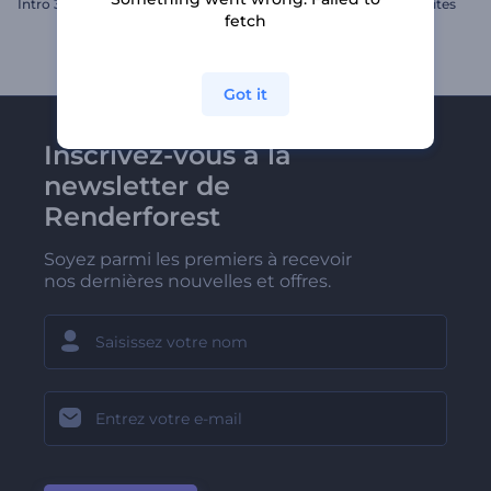
Intro 3D pixelisée
Ouvre-titres sphères abstraites
fetch
Got it
Inscrivez-vous à la
newsletter de
Renderforest
Soyez parmi les premiers à recevoir
nos dernières nouvelles et offres.