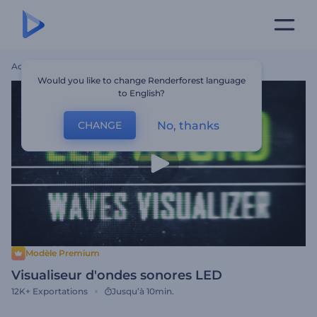
Accueil
Modèles
Visualiseur D'ondes Sonores LED
Would you like to change Renderforest language
to English?
No, thanks
CHANGE
Modèle Premium
Visualiseur d'ondes sonores LED
12K+
Exportations
Jusqu’à 10min.