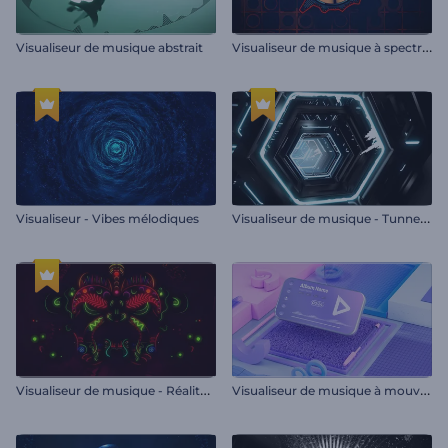
V
isualiseur de musique à spectre audio plat
Visualiseur de musique abstrait
V
isualiseur de musique - Tunnel hexagonal
Visualiseur - Vibes mélodiques
V
isualiseur de musique - Réalité ethnique
V
isualiseur de musique à mouvement cinétique