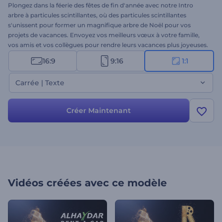
Plongez dans la féerie des fêtes de fin d'année avec notre Intro
arbre à particules scintillantes, où des particules scintillantes
s'unissent pour former un magnifique arbre de Noël pour vos
projets de vacances. Envoyez vos meilleurs vœux à votre famille,
vos amis et vos collègues pour rendre leurs vacances plus joyeuses.
Tapez vos textes réconfortants, téléchargez votre logo et ajoutez
16:9
9:16
1:1
une musique de fond festive pour créer un message vidéo de
vacances unique. Parfaitement adapté aux introductions de
Carrée | Texte
vacances, aux vœux vidéo, aux invitations à la fête de Noël et à bien
d'autres projets. Essayez-le dès maintenant !
Créer Maintenant
Vidéos créées avec ce modèle