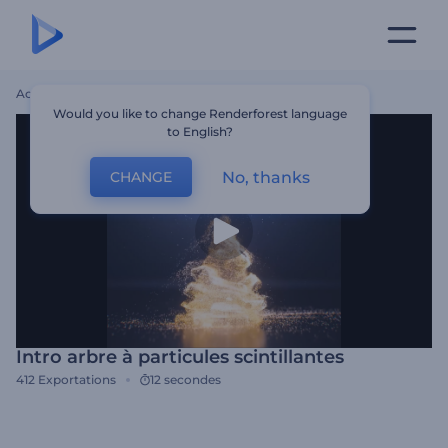
Accueil
Modèles
Intro Arbre À Particules Scintillantes
Would you like to change Renderforest language
to English?
No, thanks
CHANGE
Intro arbre à particules scintillantes
412
Exportations
12 secondes