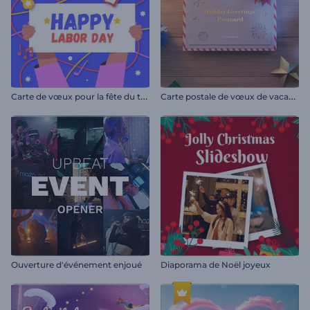
C
arte de vœux pour la fête du travail
C
arte postale de vœux de vacances
Ouverture d'événement enjoué
Diaporama de Noël joyeux