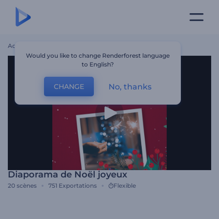
Accueil
Modèles
Diaporama De Noël Joyeux
Would you like to change Renderforest language
to English?
No, thanks
CHANGE
Diaporama de Noël joyeux
20
scènes
751
Exportations
Flexible