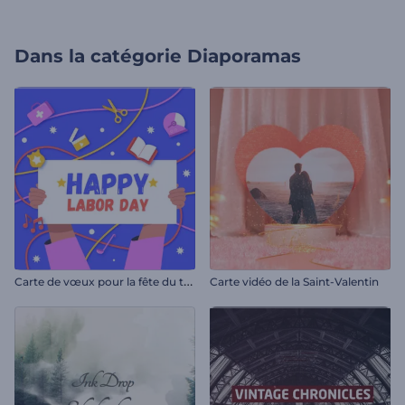
Dans la catégorie
Diaporamas
C
arte de vœux pour la fête du travail
Carte vidéo de la Saint-Valentin