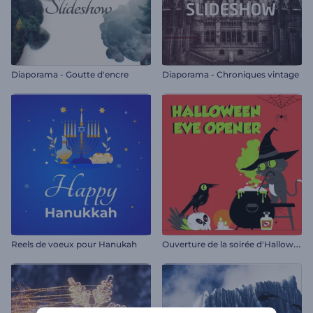
Diaporama - Goutte d'encre
Diaporama - Chroniques vintage
O
uverture de la soirée d'Halloween
Reels de voeux pour Hanukah