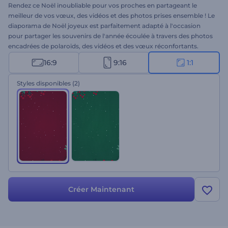
Rendez ce Noël inoubliable pour vos proches en partageant le
meilleur de vos vœux, des vidéos et des photos prises ensemble ! Le
diaporama de Noël joyeux est parfaitement adapté à l'occasion
pour partager les souvenirs de l'année écoulée à travers des photos
encadrées de polaroïds, des vidéos et des vœux réconfortants.
Téléchargez vos fichiers multimédias, tapez vos messages de
16:9
9:16
1:1
vacances, ajoutez votre fichier logo si nécessaire, et obtenez votre
diaporama de Noël personnalisé en quelques minutes. Ne perdez
Styles disponibles
(2)
pas une minute pour vous remémorer les souvenirs de l'année
écoulée de la manière la plus créative qui soit. Essayez-le dès
maintenant !
Créer Maintenant