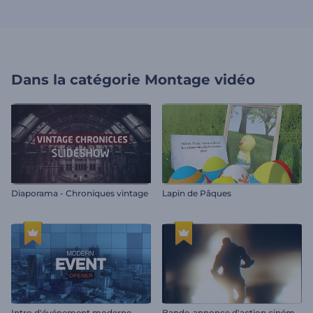
Dans la catégorie
Montage vidéo
Diaporama - Chroniques vintage
Lapin de Pâques
B
ande-annonce d'action cinématographique
Intro d'événement moderne