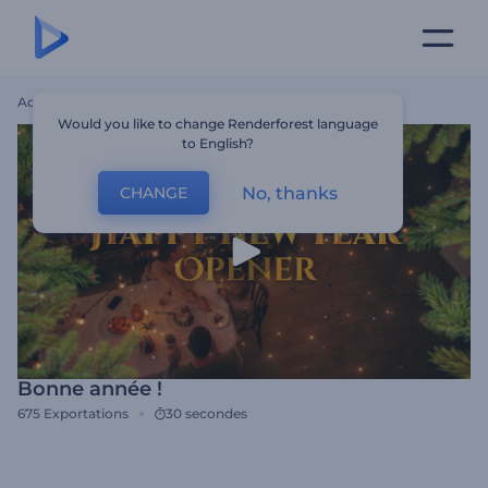
Accueil
Modèles
Bonne Année !
Would you like to change Renderforest language
to English?
No, thanks
CHANGE
Bonne année !
675
Exportations
30 secondes