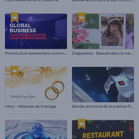
P
romo d'un événement commercial mondial
D
iaporama - Beauté dans la nature
B
ande-annonce de la science-fiction spatiale
Intro - Alliances de mariage