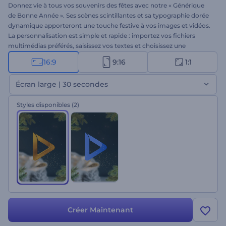
Donnez vie à tous vos souvenirs des fêtes avec notre « Générique
de Bonne Année ». Ses scènes scintillantes et sa typographie dorée
dynamique apporteront une touche festive à vos images et vidéos.
La personnalisation est simple et rapide : importez vos fichiers
multimédias préférés, saisissez vos textes et choisissez une
musique de Noël pour créer une vidéo joyeuse pour le Nouvel An.
16:9
9:16
1:1
Idéal pour les diaporamas de famille, les vidéos de vœux, les
compilations de fêtes, les publications sur les réseaux sociaux et
Écran large | 30 secondes
bien plus encore. Créez dès maintenant !
Styles disponibles
(2)
Créer Maintenant