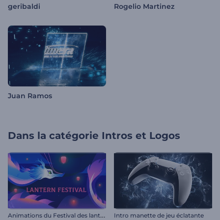
geribaldi
Rogelio Martinez
Juan Ramos
Dans la catégorie
Intros et Logos
A
nimations du Festival des lanternes
Intro manette de jeu éclatante