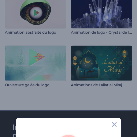
A
nimation de logo - Crystal de luxe
Animation abstraite du logo
Ouverture gelée du logo
Animations de Lailat al Miraj
Inscrivez-vous à la
newsletter de