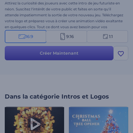
Attirez la curiosité des joueurs avec cette intro de jeu futuriste en
néon. Suscitez l'intérêt de votre public et faites en sorte qu'il
attende impatiemment la sortie de votre nouveau jeu. Téléchargez
votre logo et préparez-vous à créer une animation vidéo exaltante
en quelques clics. Tout ce dont vous avez besoin pour vos
ouvertures de vidéos de jeux, vos intros de chaînes de jeux, vos
16:9
9:16
1:1
bandes-annonces de lancement de jeux, et bien plus encore.
Essayez-le maintenant !
Créer Maintenant
Dans la catégorie
Intros et Logos