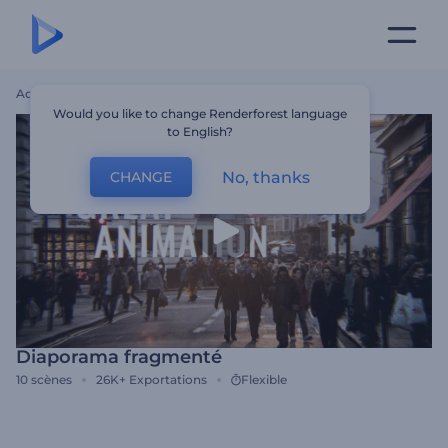
Accueil
Modèles
Diaporama Fragmenté
Would you like to change Renderforest language
to English?
No, thanks
CHANGE
Diaporama fragmenté
10
scènes
26K+
Exportations
Flexible