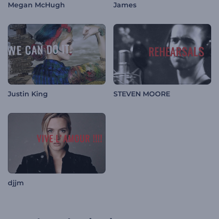
Megan McHugh
James
Justin King
STEVEN MOORE
djjm