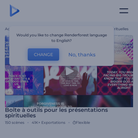
Accueil
Modèles
Boîte À Outils Pour Les Présentations Spirituelles
Would you like to change Renderforest language
to English?
No, thanks
CHANGE
Boîte à outils pour les présentations
spirituelles
150
scènes
41K+
Exportations
Flexible