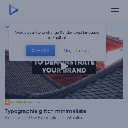
Accueil
Modèles
Typographie Glitch Minimaliste
Would you like to change Renderforest language
to English?
No, thanks
CHANGE
Modèle Premium
Typographie glitch minimaliste
60
scènes
58K+
Exportations
Flexible