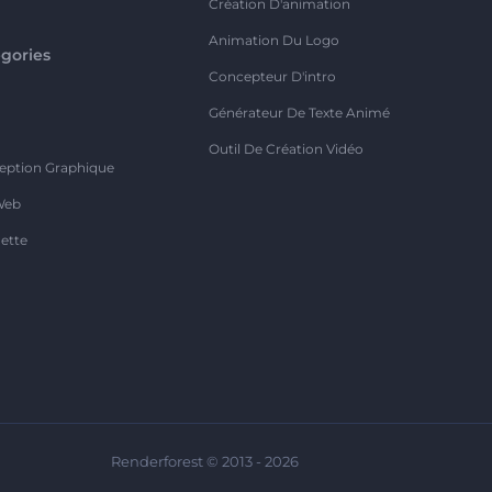
Création D'animation
Animation Du Logo
gories
Concepteur D'intro
o
Générateur De Texte Animé
Outil De Création Vidéo
eption Graphique
Web
ette
Renderforest © 2013 - 2026