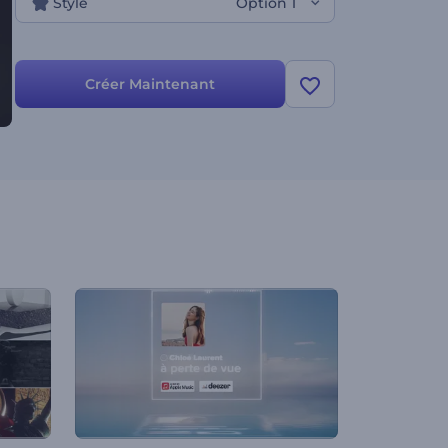
Style
Option 1
Créer Maintenant