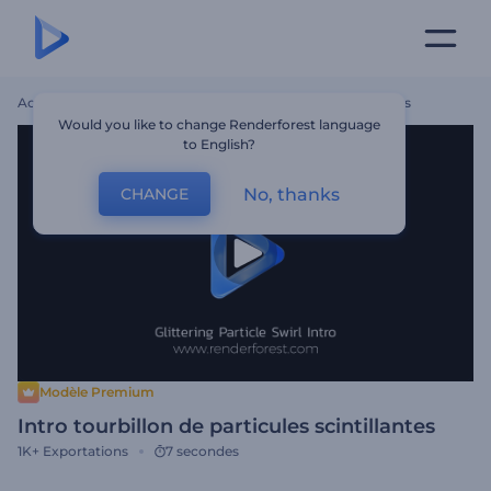
Accueil
Modèles
Intro Tourbillon De Particules Scintillantes
Would you like to change Renderforest language
to English?
No, thanks
CHANGE
Modèle Premium
Intro tourbillon de particules scintillantes
1K+
Exportations
7 secondes