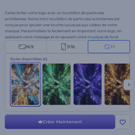
Faites briller votre logo avec un tourbillon de particules
scintillantes. Notre intro tourbillon de particules scintillantes est
conçue pour ajouter une touche luxueuse aux vidéos de votre
marque. Personnalisez-la facilement en important votre logo, en
saisissant votre message et en ajoutant votre musique de fond
préférée. Qu'il s'agisse d'un événement glamour, d'une
16:9
9:16
1:1
présentation commerciale ou d'une intro sur YouTube, ce modèle
permet à votre logo de briller. Créez une intro inoubliable en
Styles disponibles
(6)
quelques clics !
Créer Maintenant