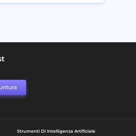
st
untura
Strumenti Di Intelligenza Artificiale