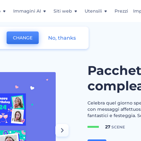
o
Immagini AI
Siti web
Utensili
Prezzi
Imp
No, thanks
CHANGE
n compleanno colorato
Pacchet
complea
Celebra quel giorno spec
con messaggi affettuosi 
fantastici e festeggia. 
27
SCENE