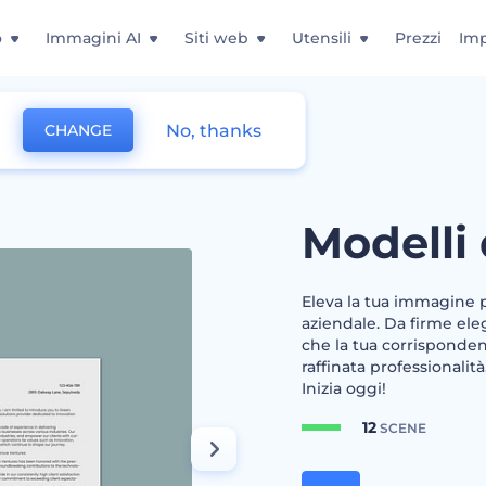
o
Immagini AI
Siti web
Utensili
Prezzi
Imp
No, thanks
CHANGE
tata
Modelli 
Eleva la tua immagine pr
aziendale. Da firme ele
che la tua corrispondenz
raffinata professionalit
Inizia oggi!
12
SCENE