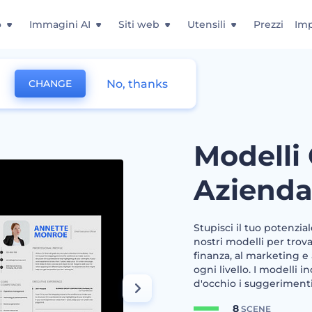
o
Immagini AI
Siti web
Utensili
Prezzi
Imp
No, thanks
CHANGE
iendali
Modelli
Azienda
Stupisci il tuo potenzia
nostri modelli per trov
finanza, al marketing e a
ogni livello. I modelli
d'occhio i suggerimenti
8
SCENE