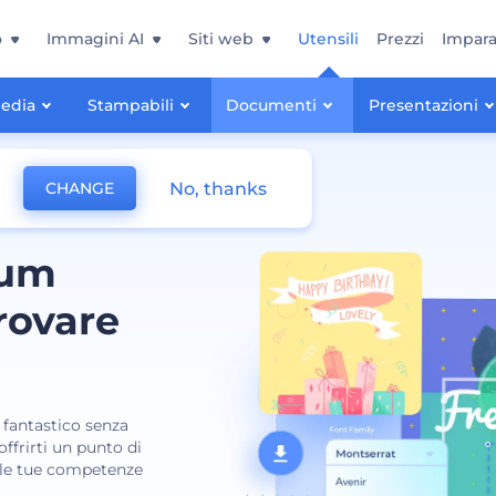
o
Immagini AI
Siti web
Utensili
Prezzi
Impara
Media
Stampabili
Documenti
Presentazioni
No, thanks
CHANGE
lum
trovare
m fantastico senza
offrirti un punto di
i le tue competenze