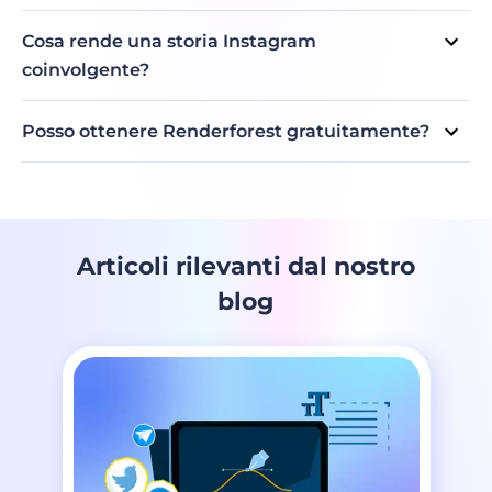
Cosa rende una storia Instagram
coinvolgente?
Una storia Instagram coinvolgente è quella che attira
l'attenzione dello spettatore e lo invoglia a interagire con
Posso ottenere Renderforest gratuitamente?
il contenuto. Alcuni componenti chiave che rendono una
Sì, puoi creare storie IG con i modelli di storie Instagram
storia coinvolgente includono immagini visivamente
di Renderforest gratuitamente. Tuttavia, dovrai
accattivanti, elementi interattivi, coerenza nel marchio e
aggiornare il tuo piano di abbonamento se desideri
nel tono, inviti all'azione chiari e tempistiche.
progettare la grafica della storia di Instagram utilizzando
funzionalità avanzate.
Articoli rilevanti dal nostro
blog