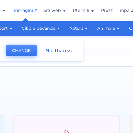
o
Immagini AI
Siti web
Utensili
Prezzi
Impara
port
Cibo e bevande
Natura
Animale
G
No, thanks
CHANGE
e