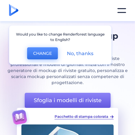
Crea splendidi mockup
Would you like to change Renderforest language
to English?
Rivista
online
No, thanks
CHANGE
Promuovi il tuo marchio con copertine di riviste
professionali e modelli di giornali. Inizia con il nostro
generatore di mockup di riviste gratuito, personalizza e
scarica mockup personalizzati senza competenze di
progettazione.
Sfoglia i modelli di riviste
 colorata
Pacchetto per la stampa di libri di testo colorati