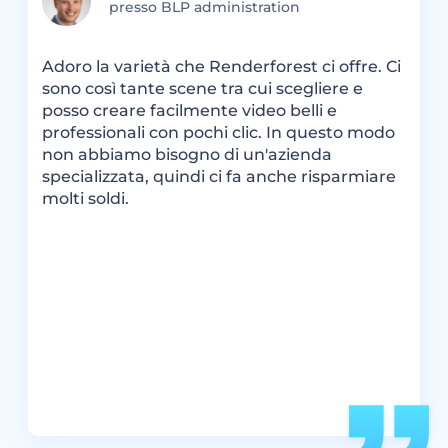
presso BLP administration
e
Adoro la varietà che Renderforest ci offre. Ci
R
sono così tante scene tra cui scegliere e
m
posso creare facilmente video belli e
u
professionali con pochi clic. In questo modo
q
non abbiamo bisogno di un'azienda
i
specializzata, quindi ci fa anche risparmiare
R
molti soldi.
e
v
u
d
,
al