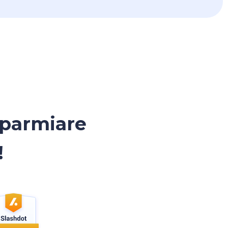
isparmiare
!