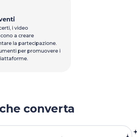
venti
rti, i video
scono a creare
are la partecipazione.
umenti per promuovere i
piattaforme.
che converta