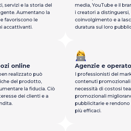
, servizi e la storia del
media, YouTube e il bra
lgente. Aumentano la
i creatori a distinguersi
ti e favoriscono le
coinvolgimento e a las
 accattivanti.
duratura sul loro pubbli
zi online
Agenzie e operato
en realizzato può
I professionisti del ma
tiche del prodotto,
contenuti promozionali d
aumentare la fiducia. Ciò
necessità di costosi te
resse dei clienti e a
promozionali migliora
ndita.
pubblicitarie e rendono
più efficaci.