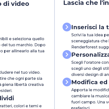
Lascia che l'in
 di video
Inserisci la 
Scrivi la tua idea p
ibili e seleziona quello
sceneggiatura che ha
io del tuo marchio. Dopo
Renderforest sugger
o per allinearlo alla tua
Personalizz
Scegli l'oratore co
scegli uno degli stil
ludere nel tuo video.
diversi design di a
ntire che ogni parte sia
Modifica ed
à piena libertà creativa
Apporta le modifich
sideri.
cambiare la musica
ividi
fuori campo. Una vo
atteri, colori e temi e
preferisci.