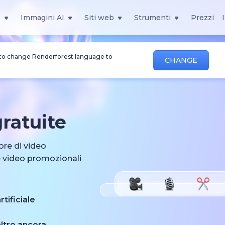
o
Immagini AI
Siti web
Strumenti
Prezzi
 to change Renderforest language to
CHANGE
ratuite
ore di video
e video promozionali
tificiale
ltro ancora