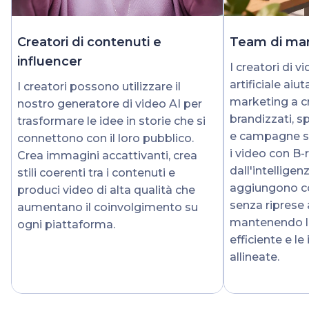
Creatori di contenuti e
Team di mar
influencer
I creatori di v
artificiale aiu
I creatori possono utilizzare il
marketing a c
nostro generatore di video AI per
brandizzati, s
trasformare le idee in storie che si
e campagne su
connettono con il loro pubblico.
i video con B-r
Crea immagini accattivanti, crea
dall'intelligenz
stili coerenti tra i contenuti e
aggiungono c
produci video di alta qualità che
senza riprese 
aumentano il coinvolgimento su
mantenendo l
ogni piattaforma.
efficiente e l
allineate.