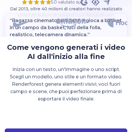
5.0 valutato su
Dal 2013, oltre 40 milioni di creatori hanno realizzato
oltre 120 milioni di progetti con Renderforest
“Un surfista cammina scalzo verso l'oceano,
tavola da surf sotto il braccio, palme che
incorniciano l'inquadratura. Toni caldi, energia
rilassata.”
Come vengono generati i video
AI dall'inizio alla fine
Inizia con un testo, un'immagine o uno script.
Scegli un modello, uno stile e un formato video.
Renderforest
Renderforest genera elementi visivi, voci fuori
campo e scene, che puoi perfezionare prima di
esportare il video finale.