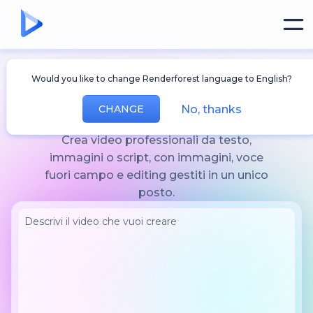
Generatore video
Would you like to change Renderforest language to English?
AI
No, thanks
CHANGE
Crea video professionali da testo,
immagini o script, con immagini, voce
fuori campo e editing gestiti in un unico
posto.