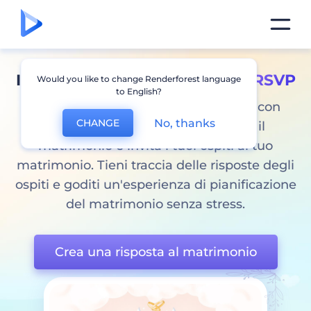
Invia i tuoi inviti di nozze
con RSVP
Would you like to change Renderforest language
to English?
Crea facilmente i tuoi inviti di nozze con
No, thanks
CHANGE
RSVP. Crea un sito web RSVP per il
matrimonio e invita i tuoi ospiti al tuo
matrimonio. Tieni traccia delle risposte degli
ospiti e goditi un'esperienza di pianificazione
del matrimonio senza stress.
Crea una risposta al matrimonio