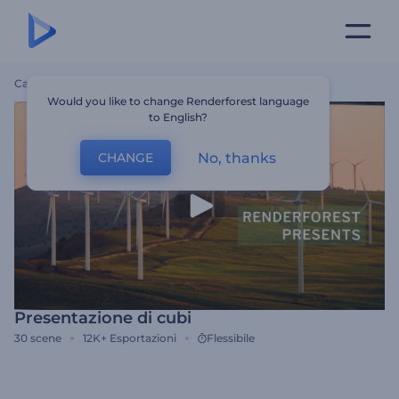
Casa
Modelli
Presentazione Di Cubi
Would you like to change Renderforest language
to English?
No, thanks
CHANGE
Presentazione di cubi
30
scene
12K+
Esportazioni
Flessibile