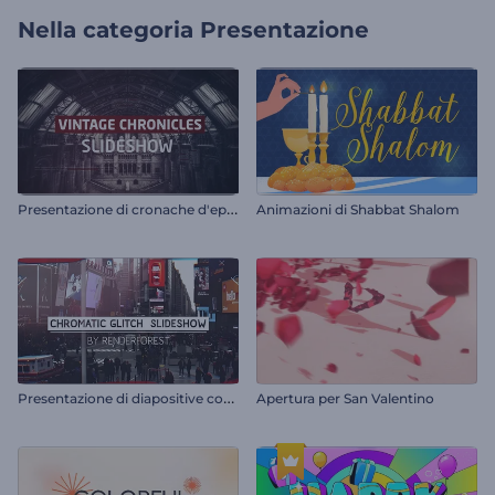
Nella categoria
Presentazione
P
resentazione di cronache d'epoca
Animazioni di Shabbat Shalom
P
resentazione di diapositive con glitch cromatici
Apertura per San Valentino