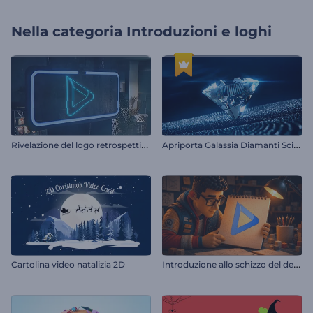
Nella categoria
Introduzioni e loghi
R
ivelazione del logo retrospettivo
A
priporta Galassia Diamanti Scintillanti
I
ntroduzione allo schizzo del designer
Cartolina video natalizia 2D