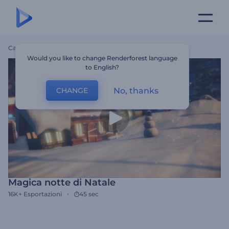
Casa
Modelli
Magica Notte Di Natale
Would you like to change Renderforest language
to English?
No, thanks
CHANGE
Magica notte di Natale
16K+
Esportazioni
45 sec