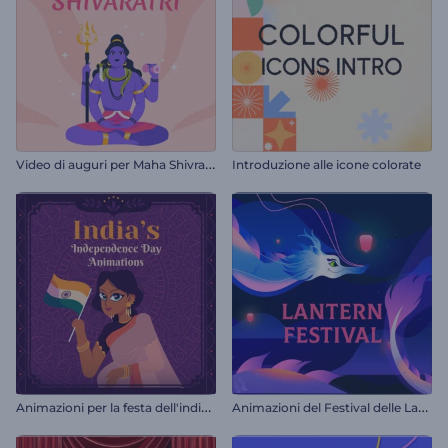
V
ideo di auguri per Maha Shivratri
Introduzione alle icone colorate
A
nimazioni per la festa dell'indipendenza dell'India
A
nimazioni del Festival delle Lanterne