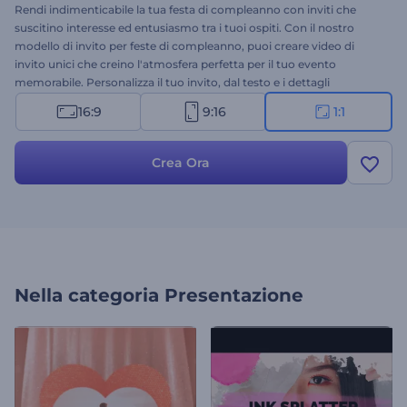
Rendi indimenticabile la tua festa di compleanno con inviti che
suscitino interesse ed entusiasmo tra i tuoi ospiti. Con il nostro
modello di invito per feste di compleanno, puoi creare video di
invito unici che creino l'atmosfera perfetta per il tuo evento
memorabile. Personalizza il tuo invito, dal testo e i dettagli
dell'evento alle immagini e alla musica, per adattarlo allo stile e al
16:9
9:16
1:1
tema della tua festa. Che si tratti del tuo compleanno o di quello di
un bambino, di una celebrazione importante o di una festa a
sorpresa, questo modello è perfetto per soddisfare le tue esigenze.
Crea Ora
Crea ora e rendi la tua festa davvero memorabile!
Nella categoria
Presentazione