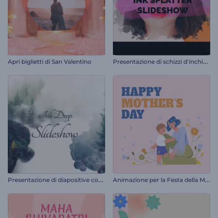
P
resentazione di schizzi d'inchiostro
Apri biglietti di San Valentino
P
resentazione di diapositive con gocce d'inchiostro
A
nimazione per la Festa della Mamma