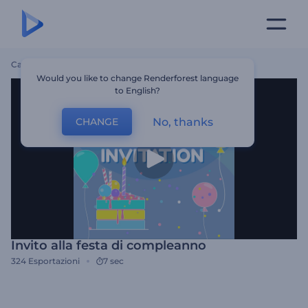
Casa
Modelli
Invito Alla Festa Di Compleanno
Would you like to change Renderforest language
to English?
No, thanks
CHANGE
Invito alla festa di compleanno
324
Esportazioni
7 sec