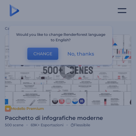
Casa
Modelli
Pacchetto Di Infografiche Moderne
Would you like to change Renderforest language
to English?
No, thanks
CHANGE
Modello Premium
Pacchetto di infografiche moderne
500
scene
69K+
Esportazioni
Flessibile