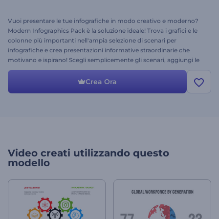
Vuoi presentare le tue infografiche in modo creativo e moderno?
Modern Infographics Pack è la soluzione ideale! Trova i grafici e le
colonne più importanti nell'ampia selezione di scenari per
infografiche e crea presentazioni informative straordinarie che
motivano e ispirano! Scegli semplicemente gli scenari, aggiungi le
tue informazioni e ottieni un video professionale in pochi minuti.
Creare una presentazione infografica non è mai stato così facile!
Crea Ora
Prova Modern Infographics Pack!
Video creati utilizzando questo
modello