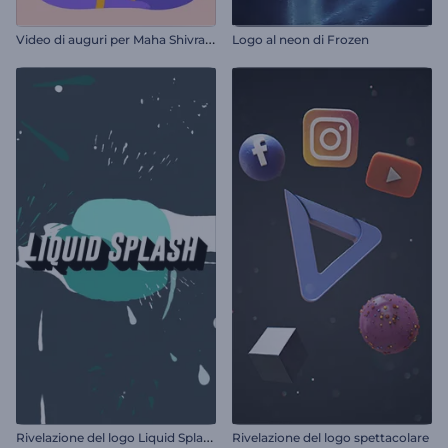
V
ideo di auguri per Maha Shivratri
Logo al neon di Frozen
R
ivelazione del logo Liquid Splash
Rivelazione del logo spettacolare