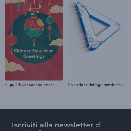
R
ivelazione del logo tramite formatura pulita
Auguri di Capodanno cinese
Iscriviti alla newsletter di