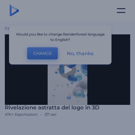
Casa
Modelli
Rivelazione Astratta Del Logo In 3D
Would you like to change Renderforest language
to English?
No, thanks
CHANGE
Rivelazione astratta del logo in 3D
47K+
Esportazioni
7 sec