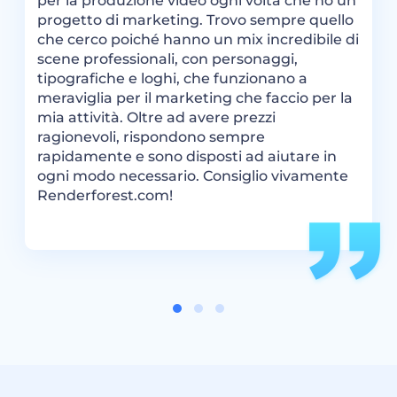
per la produzione video ogni volta che ho un
R
progetto di marketing. Trovo sempre quello
S
che cerco poiché hanno un mix incredibile di
d
scene professionali, con personaggi,
c
tipografiche e loghi, che funzionano a
R
meraviglia per il marketing che faccio per la
m
mia attività. Oltre ad avere prezzi
m
ragionevoli, rispondono sempre
rapidamente e sono disposti ad aiutare in
ogni modo necessario. Consiglio vivamente
Renderforest.com!