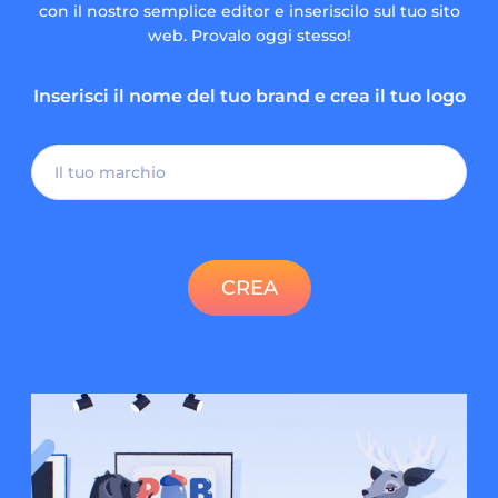
con il nostro semplice editor e inseriscilo sul tuo sito
web. Provalo oggi stesso!
Inserisci il nome del tuo brand e crea il tuo logo
CREA