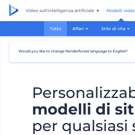
Video sull'intelligenza artificiale
Modelli vide
Tutto
Affari
Stile di vita
Would you like to change Renderforest language to English?
Personalizzab
modelli di si
per qualsiasi