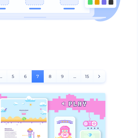
...
5
6
7
8
9
...
15