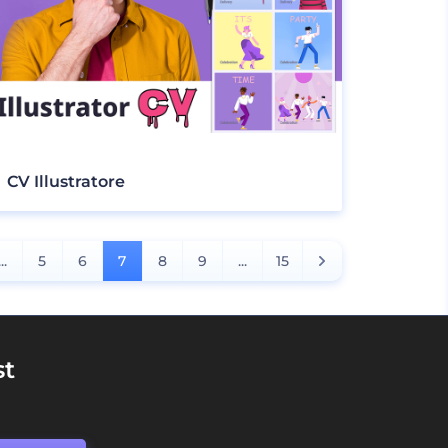
CV Illustratore
...
5
6
7
8
9
...
15
st