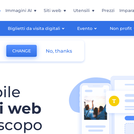
o
Immagini AI
Siti web
Utensili
Prezzi
Impara
Biglietti da visita digitali
Evento
Non profit
No, thanks
CHANGE
ile
ti web
 scopo