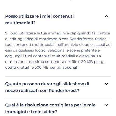
Posso utilizzare i miei contenuti
multimediali?
Sì, puoi utilizzare le tue immagini e clip quando fai pratica
di editing video di matrimonio con Renderforest. Carica i
tuoi contenuti multimediali nell'archivio cloud e accedi ad
essi da qualsiasi luogo. Seleziona le scene preferite e
aggiungi i tuoi contenuti multimediali a ciascuna. La
dimensione massima consentita del file è 30 MB per gli
utenti gratuiti e 500 MB per gli abbonati.
Quanto possono durare gli slideshow di
nozze realizzati con Renderforest?
La durata consentita delle presentazioni realizzate con il
nostro creatore di presentazioni per matrimoni dipenderà
Qual è la risoluzione consigliata per le mie
dal pacchetto di abbonamento e dal modello scelto.
immagini e i miei video?
Attualmente puoi realizzare video della durata massima di