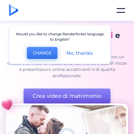
Crea
Video di matrimoni
e
Would you like to change Renderforest language
to English?
presentazioni online
No, thanks
CHANGE
Porta i tuoi ricordi di matrimonio a nuovi livelli con un
creatore di video di nozze. Crea facilmente video di nozze
e presentazioni online accattivanti e di qualità
professionale.
Crea video di matrimonio