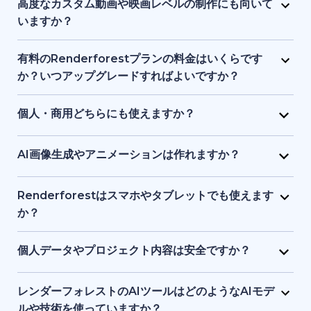
ロゴ、音楽、その他の素材で自由に編集できます。ブ
高度なカスタム動画や映画レベルの制作にも向いて
ランドアイデンティティやプロジェクトに合わせた調
いますか？
整が可能です。
Renderforest は、構造化されたセミカスタム動画に
最適で、フルスケールのシネマティック制作向けでは
有料のRenderforestプランの料金はいくらです
ありません。プロ品質の制作を簡素化しますが、ハイ
か？いつアップグレードすればよいですか？
エンドのアニメーションスタジオや高度なポストプロ
有料プランは手頃な月額料金から利用でき、料金は動
ダクションツールの完全な代替とはなりません。
画の長さ、書き出し品質、ストレージ容量で変動しま
個人・商用どちらにも使えますか？
す。HD・4K出力、ウォーターマーク削除、さらなる
はい。個人プロジェクト、クライアント案件、ビジネ
テンプレート利用や制作自由度が必要な場合にアップ
ス用途の動画やビジュアル、ウェブサイト制作に利用
AI画像生成やアニメーションは作れますか？
グレードが適しています。
できます。有料プランには商用利用権が含まれます。
はい。AI画像ジェネレーターで、テキストの指示や参
考画像からユニークなビジュアルを作成できます。生
Renderforestはスマホやタブレットでも使えます
成した画像を短いアニメーションにすることも可能で
か？
す。
はい。Renderforestアプリは Android と iOS の両方
でダウンロードでき、またはブラウザでウエブ版を利
個人データやプロジェクト内容は安全ですか？
用できます。スマホ・タブレット向けに最適化されて
もちろんです。Renderforestは安全なデータ暗号化と
いるため、いつでもどこでも制作・編集が可能です。
クラウド保護基準を採用しており、個人情報とプロジ
レンダーフォレストのAIツールはどのようなAIモデ
ェクトを安全に守ります。ファイルはプライベートな
ルや技術を使っていますか？