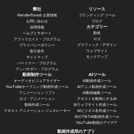
弊社
リソース
Renderforest 企業情報
ブランディング ツール
お問い合わせ
ブログ
カテゴリー
採用情報
動画
ヘルプとサポート
ロゴ
アフィリエイト・プログラム
グラフィック・デザイン
プライバシーポリシー
ウェブサイト
取引条件
モックアップ
サイトマップ
パートナー・プログラム
アンバサダー・プログラム
動画制作ツール
AIツール
オーディオビジュアライザー
AI動画作成ツール
YouTubeオープニング動画作成ツール
AIアニメ動画作成ツール
アニメーション ソフト
AI動画編集ツール
ロゴ・アニメーション
テキストを動画にするAI
動画作成ツール
AIウェブサイト作成ツール。
テキスト アニメーション ジェネレーター
AIビジネス名作成ツール
AIのTikTok動画作成ツール
YouTube動画のアイデア
動画作成用のアプリ