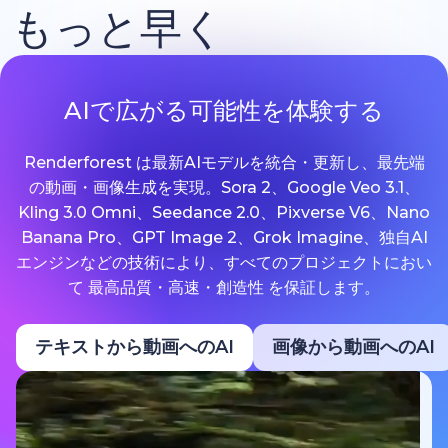
もっと早く
AIで広がる可能性を体験する
Renderforest は最新AIモデルを統合・更新し、最先端
の動画・画像生成を実現。Sora 2、Google Veo 3.1、
Kling 3.0 Omni、Seedance 2.0、Pixverse V6、Nano
Banana Pro、GPT Image 2、Grok Imagine、独自AI
エンジンなどの技術により、すべてのプロジェクトにおい
て 最高品質・高速・創造性 を保証します。
テキストから動画へのAI
画像から動画へのAI