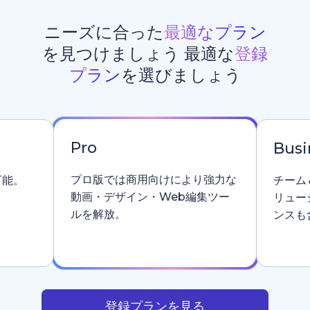
ニーズに合った
最適なプラン
を見つけましょう 最適な
登録
プラン
を選びましょう
Pro
Busi
プロ版では商用向けにより強力な
可能。
チーム
動画・デザイン・Web編集ツー
リュー
ルを解放。
ンスも
登録プランを見る