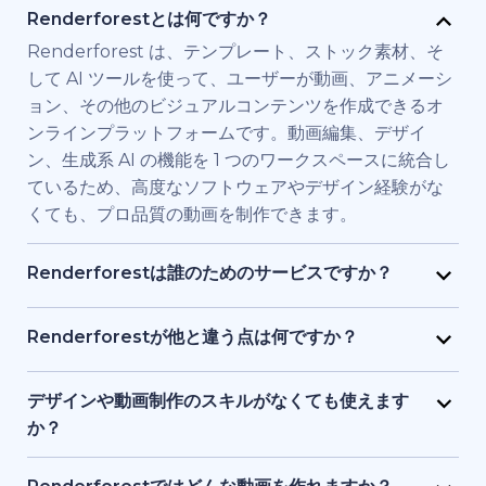
Renderforestとは何ですか？
Renderforest は、テンプレート、ストック素材、そ
して AI ツールを使って、ユーザーが動画、アニメーシ
ョン、その他のビジュアルコンテンツを作成できるオ
ンラインプラットフォームです。動画編集、デザイ
ン、生成系 AI の機能を 1 つのワークスペースに統合し
ているため、高度なソフトウェアやデザイン経験がな
くても、プロ品質の動画を制作できます。
Renderforestは誰のためのサービスですか？
Renderforest は、高品質の動画を素早く必要とする
個人やチーム向けに構築されています。マーケティン
Renderforestが他と違う点は何ですか？
グ担当者、教育者、小規模ビジネス経営者、人事チー
Renderforestは複数のAIと動画生成モデルを1つのプ
ム、フリーランサー、コンテンツクリエイターなど
ラットフォームに統合しています。ユーザーは、テキ
デザインや動画制作のスキルがなくても使えます
が、フル制作チームを雇わずに、ブランド用、研修
ストから動画生成、ストック素材ベースの動画、AI 生
か？
用、またはプロモーション用の動画を制作するために
成アニメーションまで、ツールを切り替える必要なく
はい、使えます。Renderforestには1,200点以上のテ
利用しています。
作成・編集・書き出しが可能です。テンプレート、AI
ンプレート、AI アシスト、ガイド付き編集ツールがあ