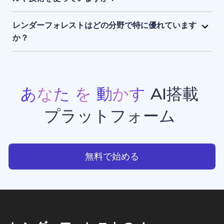
まま保持され、アクセスできるのはユーザー本人のみ
レンダーフォレストは、独自開発のAIエンジンに加
です。
え、Sora 2、Google Veo 3.1、Kling 3.0 Omni、
レンダーフォレストはどの分野で特に優れています
Seedance 2.0、Pixverse V6、Nano Banana Pro、
か？
GPT Image 2、Grok Imagineなど、最先端のAIモデ
レンダーフォレストは、現在利用できる中でもトップ
ルを組み合わせて活用しています。 このハイブリッド
クラスのAI動画生成・画像生成ツールのひとつです。
なAIスタックにより、高品質でスピーディーかつ一貫
プロモーション動画、アニメーション、イントロ動画
性のある動画生成・画像生成・アニメーション制作・
などの豊富なテンプレートを備えており、クリエイタ
あなた
を
動かす
AI搭載
ウエブサイト制作を実現しています。
ー、ビジネスオーナー、マーケターが、スタジオ品質
プラットフォーム
のプロフェッショナルな動画コンテンツを手軽に制作
できる点で高く評価されています。
あなたを動かすAI搭載プラッ
無料で始める