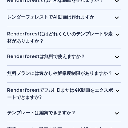
Renderforestではどんな動画を作れますか？
画像、ナレーションなどを1つのインターフェースで提
り、初心者でも始められます。テキストや簡単なアイ
Renderforest は、マーケティング動画、解説動画、
供し、初心者からプロまでが使いやすい設計になって
デアを入力するだけで、プラットフォーム側がビジュ
プレゼン資料、イントロ動画、教育用コンテンツ、
レンダーフォレストでAI動画は作れますか
います。
アル、タイミング、構成を処理します。デザインや動
SNS クリップなどをサポートしています。テンプレー
はい。Renderforest の生成系AIは、テキストやアイ
画制作の事前知識は必要ありません。
ト、ストック映像、AI 生成画像やアニメーションな
デアをフル動画に変換します。AI生成アニメーショ
Renderforestにはどれくらいのテンプレートや素
ど、目的に応じてアニメーション動画・実写動画のど
ン、ストック素材シーン、AI生成画像などを使った動
材がありますか？
ちらも制作できます。
画ストーリーテリングが可能です。
Renderforest には数千点におよぶ事前デザイン済み
動画テンプレートと、豊富なストック動画、画像、音
Renderforestは無料で使えますか？
楽トラックのライブラリがあります。新コンテンツが
はい。Renderforestには無料プランがあり、基本的な
随時追加されるため、常に最新かつプロ品質の素材を
テンプレートやツールにアクセスできます。ただし、
無料プランには透かしや解像度制限がありますか？
利用できます。
無料プランで書き出した動画には透かしが入り、解像
はい。無料プランで作成した動画にはRenderforestの
度も有料プランより制限されます。
透かしが入り、標準解像度での書き出しとなります。
RenderforestでフルHDまたは4K動画をエクスポ
有料プランでは透かしが削除され、フルHDや4Kなど
ートできますか?
高品質で書き出せます。
はい。有料プランでフルHDや4Kエクスポートが可能
です。無料プランでは透かし付き、標準画質になりま
テンプレートは編集できますか？
す。
はい。すべてのテンプレートは、テキスト、カラー、