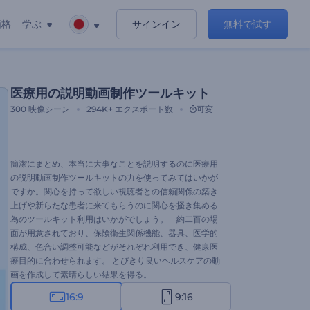
価格
学ぶ
サインイン
無料で試す
医療用の説明動画制作ツールキット
300
映像シーン
294K+
エクスポート数
可変
簡潔にまとめ、本当に大事なことを説明するのに医療用
の説明動画制作ツールキットの力を使ってみてはいかが
ですか。関心を持って欲しい視聴者との信頼関係の築き
上げや新らたな患者に来てもらうのに関心を掻き集める
為のツールキット利用はいかがでしょう。 約二百の場
面が用意されており、保険衛生関係機能、器具、医学的
構成、色合い調整可能などがそれぞれ利用でき、健康医
療目的に合わせられます。 とびきり良いヘルスケアの動
画を作成して素晴らしい結果を得る。
16:9
9:16