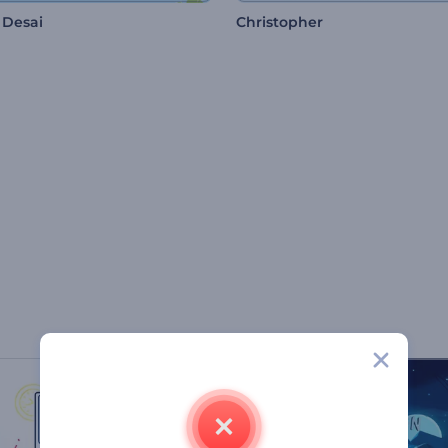
 Desai
Christopher