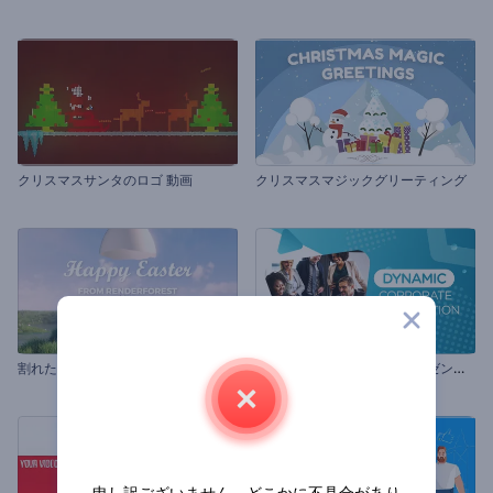
クリスマスサンタのロゴ 動画
クリスマスマジックグリーティング
割
れた卵のイースターのオープニング動画
ダ
イナミックな企業用のプレゼンテーション
申し訳ございません。どこかに不具合があり