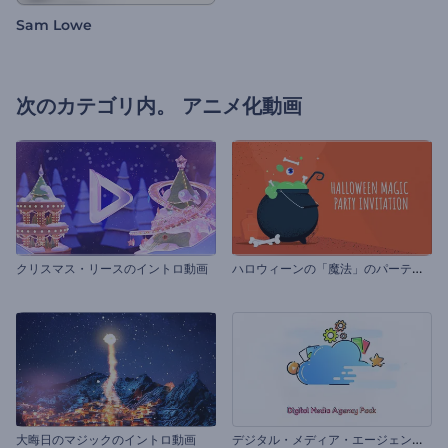
Sam Lowe
次のカテゴリ内。
アニメ化動画
ハ
ロウィーンの「魔法」のパーティーの招待状
クリスマス・リースのイントロ動画
デ
ジタル・メディア・エージェンシーのセット
大晦日のマジックのイントロ動画