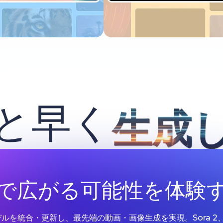
今すぐ試す
今すぐ試す
と早く
生成
Iで広がる可能性を体験
Iモデルを統合・更新し、最先端の動画・画像生成を実現。Sora 2、Google