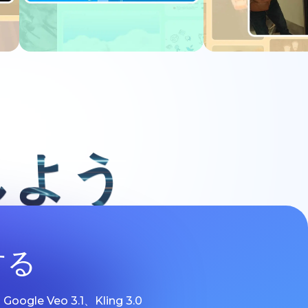
今すぐ試す
今すぐ
しよう
する
 Veo 3.1、Kling 3.0