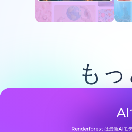
今すぐ試す
もっ
A
Renderforest は最新A