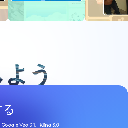
今すぐ試す
今すぐ
しよう
する
 Veo 3.1、Kling 3.0