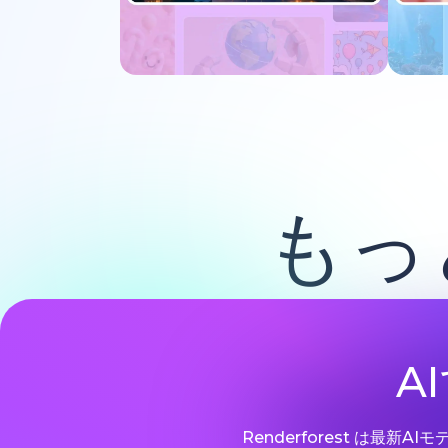
今すぐ試す
もっ
A
Renderforest は最新A