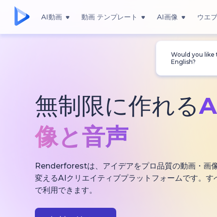
AI動画
動画 テンプレート
AI画像
ウエ
Would you like
English?
無制限に作れる
像と音声
Renderforestは、アイデアをプロ品質の動画
変えるAIクリエイティブプラットフォームです。す
で利用できます。