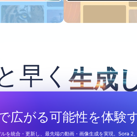
今すぐ試す
今すぐ試す
と早く
生成
Iで広がる可能性を体験
Iモデルを統合・更新し、最先端の動画・画像生成を実現。Sora 2、Google