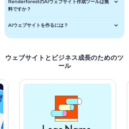
RenderforestのAIウェブサイト作成ツールは無
ウェブサイトのための電光石火の速さと一流の品質を提供しま
料ですか？
す。初心者でもプロでも、美しい画像とAIの助けを借りて数分
RenderforestのAIウェブサイト・ビルダーはフリーミアムモ
でオンラインプレゼンスを構築しましょう。
デルを提供しています。無料でウェブサイトを作成することが
AIウェブサイトを作るには？
できますが、サブスクリプションによってより高度な機能を利
プロ仕様のウェブサイトを簡単に作成できます！あなたのビジ
用できます。
ネスの種類、名前、主要なキーワードをお知らせいただけれ
ば、AIウェブサイト・ビルダーが数分で編集可能なパーソナラ
イズされたウェブサイトを作成します。今すぐ始めて、すぐに
ウェブサイトとビジネス成長のためのツ
オンラインプレゼンスを確立しましょう！
ール