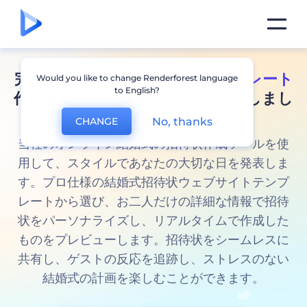
完璧な
オンライン招待状用テンプレート
Would you like to change Renderforest language
to English?
作成ツールで夢の一日をデザインしまし
ょう
No, thanks
CHANGE
当社のオンライン結婚式の招待状作成ツールを使
用して、スタイルであなたの大切な日を発表しま
す。プロ仕様の結婚式招待状ウェブサイトテンプ
レートから選び、お二人だけの詳細な情報で招待
状をパーソナライズし、リアルタイムで作成した
ものをプレビューします。招待状をシームレスに
共有し、ゲストの反応を追跡し、ストレスのない
結婚式の計画を楽しむことができます。