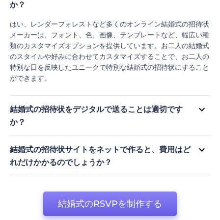
か？
はい、レンダーフォレストなど多くのオンライン結婚式の招待状
メーカーは、フォント、色、画像、テンプレートなど、幅広い種
類のカスタマイズオプションを提供しています。お二人の結婚式
のスタイルや好みに合わせてカスタマイズすることで、お二人の
特別な日を反映したユニークで特別な結婚式の招待状にすること
ができます。
結婚式の招待状をデジタルで送ることは適切です
か？
はい、結婚式の招待状サイトは、カジュアルな結婚式やエコフレ
ンドリーな結婚式にふさわしいとされ、人気が高まっています。
結婚式の招待状サイトをネットで作ると、費用はど
また、招待客の人数が多いカップルや、デスティネーションウェ
れだけかかるのでしょうか？
ディングを計画している方にもおすすめです。
オンラインで結婚式の招待状を作成する費用は、プラットフォー
ムとカスタマイズオプションによって異なります。レンダーフォ
レストは、結婚式の招待状ウェブサイトのテンプレートとカスタ
結婚式のRSVPを制作する
マイズオプションを無料で提供しています。しかし、プレミアム
機能には料金がかかります。一般的に、結婚式の招待状をオンラ