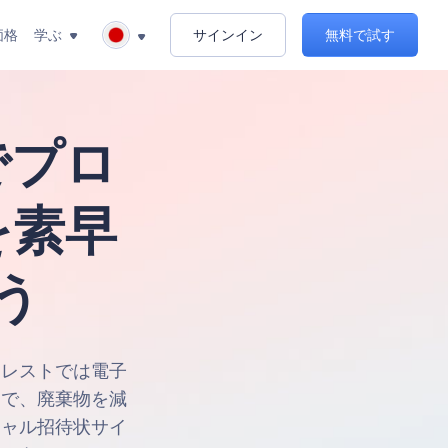
価格
学ぶ
サインイン
無料で試す
でプロ
を素早
う
ォレストでは電子
ンで、廃棄物を減
チャル招待状サイ