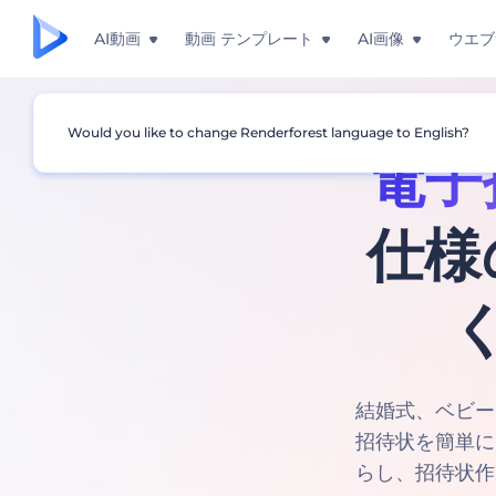
AI動画
動画 テンプレート
AI画像
ウエブ
Would you like to change Renderforest language to English?
電子
仕様
結婚式、ベビー
招待状を簡単に
らし、招待状作