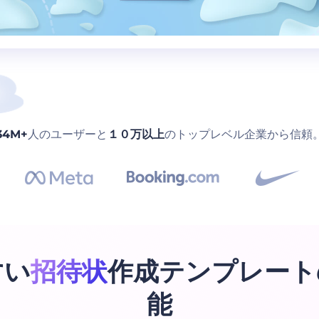
34M+
人のユーザーと
１０万以上
のトップレベル企業から信頼
すい
招待状
作成テンプレート
能