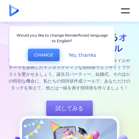
あらゆるシーンに対応する
オ
Would you like to change Renderforest language
to English?
ンライン招待状作成ツール
No, thanks
CHANGE
従来の退屈な招待状とはおさらばして、イベントのスタイルや
テーマを反映したインタラクティブな招待状ウェブサイトでゲ
ストを驚かせましょう。誕生日パーティー、結婚式、そのほか
の特別な機会に、私たちの招待状作成ツールで、あなただけの
タッチを加えて、他とは一線を画す招待状を作りましょう！
試してみる