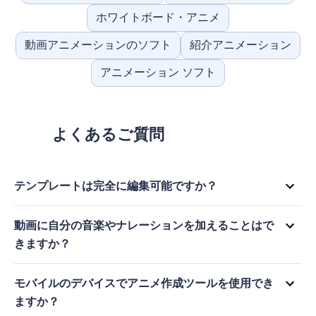
ホワイトボード・アニメ
動画アニメーションのソフト
紹介アニメーション
アニメーション ソフト
よくあるご質問
テンプレートは完全に編集可能ですか？
もちろんです！当社はユーザーにクリエイティブな自由を提供す
ることを信じています。漫画作成ツールのテンプレートはすべて
動画に自分の音楽やナレーションを加えることはで
フルカスタマイズ可能なので、あなたのブランドのアイデンティ
きますか？
ティやメッセージに合わせて編集できます。色、フォント、テキ
はい、できます！当社のオンライン・カートゥーン作成ツールで
ストを編集し、シーンを追加または削除し、あなたのビデオをユ
は、音楽、ナレーション、効果音をアップロードして、ビデオを
ニークにするためにメディアをアップロードすることもできま
モバイルのデバイスでアニメ作成ツールを使用でき
パーソナライズすることができます。こうすることで、オーディ
す。
ますか？
オをブランドとマッチさせ、より魅力的な視聴体験を作り出すこ