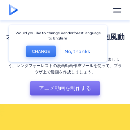
Would you like to change Renderforest language
オンラインで簡単に使える漫画風動
to English?
画作成ツール
No, thanks
CHANGE
魅力的なアニメ動画を作成して、ブランドを成長させましょ
う。レンダフォーレストの漫画動画作成ツールを使って、ブラ
ウザ上で漫画を作成しましょう。
アニメ動画を制作する