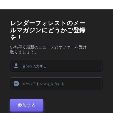
はい！Renderforestは、アニメーションのあらゆるニーズに最
とができます。
適なアプリです。アニメーション動画、ロゴ、プレゼンテーショ
ンの作成など、使いやすいプラットフォームで、あなたのデザイ
ンに動きと生命を簡単に加えることができます。
レンダーフォレストのメー
ルマガジンにどうかご登録
を！
いち早く最新のニュースとオファーを受け
取りましょう。
参加する