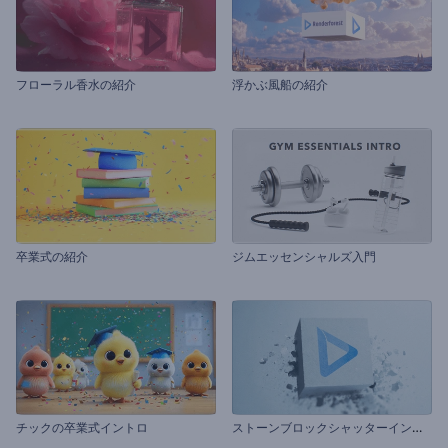
フローラル香水の紹介
浮かぶ風船の紹介
卒業式の紹介
ジムエッセンシャルズ入門
ス
トーンブロックシャッターイントロ
チックの卒業式イントロ