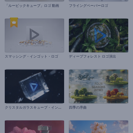
「ルービックキューブ」ロゴ 動画
フライングペーパーロゴ
スマッシング・インゴット・ロゴ
ディープフォレスト ロゴ演出
ク
リスタルガラスキューブ・イントロ
四季の序曲