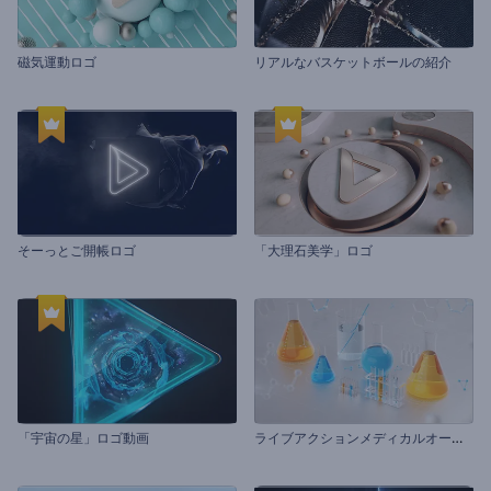
磁気運動ロゴ
リアルなバスケットボールの紹介
そーっとご開帳ロゴ
「大理石美学」ロゴ
ラ
イブアクションメディカルオープナー
「宇宙の星」ロゴ動画