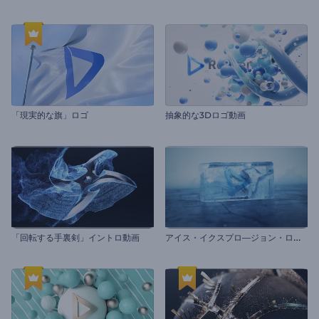
「現実的な旗」ロゴ
抽象的な3Dロゴ動画
ア
イス・イクスプロ―ジョン・ロゴ動画
「回転する手裏剣」イントロ動画