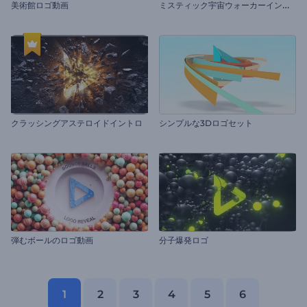
ミ
スティック宇宙ウォーカーイントロ動画
美術館ロゴ動画
クラッシングアステロイドイントロ
シンプルな3Dロゴセット
弾むボールのロゴ動画
分子爆発ロゴ
1
2
3
4
5
6