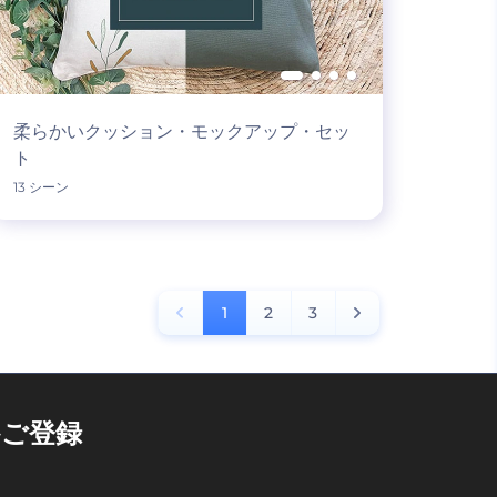
柔らかいクッション・モックアップ・セッ
ト
13 シーン
1
2
3
ご登録