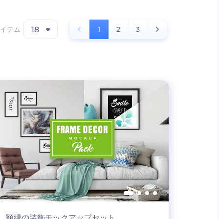
イテム
18
1
2
3
額縁の装飾モックアップセット